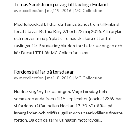
Tomas Sandström på väg till tävling i Finland.
av
mccollection
|
maj 19, 2016
|
MC Collection
Med fullpackad bil drar du Tomas Sandström till Finland
för att tävla i Botnia Ring 2.1 och 22 maj 2016. Alla prylar
och nerver är nu på plats. Tomas ska köra ett antal
tävlingar i år. Botnia ring blir den första för säsongen och
kör Ducati TT1 för MC Collection samt...
Fordonsträffar på torsdagar
av
mccollection
|
maj 18, 2016
|
MC Collection
Nu drar vi igång för säsongen. Varje torsdag hela
sommaren ända fram till 15 september (dock ej 23/6) har
vi fordonsträffar mellan klockan 17-20. Vi träffas på
innergården och träffas, grillar och utser kvällens finaste
fordon. Då och då tar vi ut någon motorcykel...