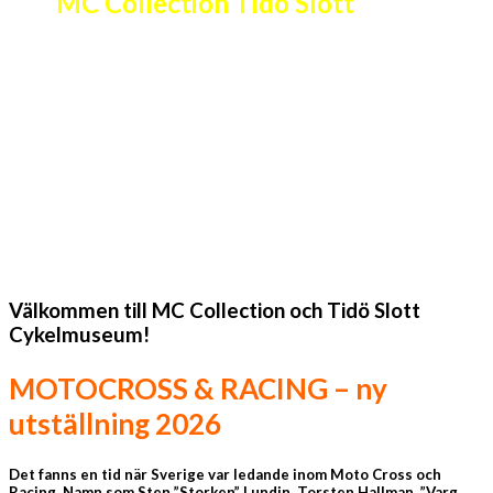
MC Collection Tidö Slott
Välkommen till MC Collection och Tidö Slott
Cykelmuseum!
MOTOCROSS & RACING – ny
utställning 2026
Det fanns en tid när Sverige var ledande inom Moto Cross och
Racing. Namn som Sten ”Storken” Lundin, Torsten Hallman, ”Varg