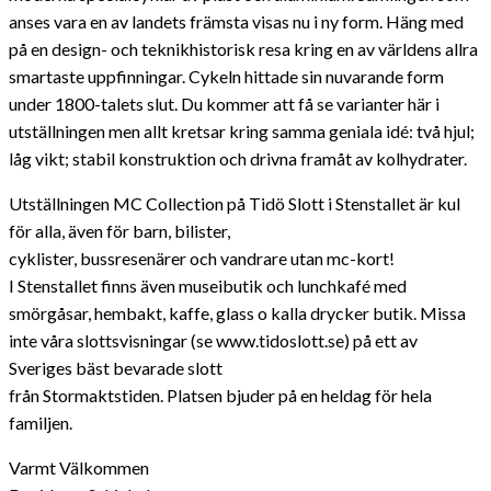
anses vara en av landets främsta visas nu i ny form. Häng med
på en design- och teknikhistorisk resa kring en av världens allra
smartaste uppfinningar. Cykeln hittade sin nuvarande form
under 1800-talets slut. Du kommer att få se varianter här i
utställningen men allt kretsar kring samma geniala idé: två hjul;
låg vikt; stabil konstruktion och drivna framåt av kolhydrater.
Utställningen MC Collection på Tidö Slott i Stenstallet är kul
för alla, även för barn, bilister,
cyklister, bussresenärer och vandrare utan mc-kort!
I Stenstallet finns även museibutik och lunchkafé med
smörgåsar, hembakt, kaffe, glass o kalla drycker butik. Missa
inte våra slottsvisningar (se www.tidoslott.se) på ett av
Sveriges bäst bevarade slott
från Stormaktstiden. Platsen bjuder på en heldag för hela
familjen.
Varmt Välkommen