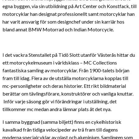
egna byggen, via sin utbildning på Art Center och Konstfack, till
motorcyklar han designat professionellt samt motorcyklar han
har varit ansvarig för som designchef under sin karriär hos
bland annat BMW Motorrad och Indian Motorcycle.
I det vackra Stenstallet på Tidö Slott utanför Västerås hittar du
ett motorcykelmuseum i världsklass – MC Collections
fantastiska samling av motorcyklar. Från 1900-talets början
fram till idag. Flera av de utställa motorcyklarna kopplas till
mc-personligheter och deras historier. Ett rikt bildmaterial
berättar om tävlingsförare, konstruktörer och vanliga knuttar.
Inför varje säsong gör vi förändringar i utställning, det
tillkommer mc medan andra lämnar plats åt det nya.
I samma byggnad (samma biljett) finns en cykelhistorisk
kavalkad från tidiga velocipeder av trä fram till dagens
moderna specialcyklar av plast och aluminium. Samlingen som