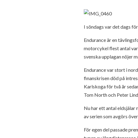
I söndags var det dags fö
Endurance är en tävlingsf
motorcykel flest antal v
svenska upplagan nöjer m
Endurance var stort i nord
finanskrisen död på intre
Karlskoga för två år sedan
Tom North och Peter Lind
Nu har ett antal eldsjäla
av serien som avgörs över
För egen del passade pre
typen av långdistansrace 