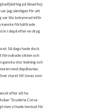
inalfjädring på lånad hoj
 var jag nämligen för att
g var lite bekymrad inför
na kanske förbättrade
d in i depå efter en dryg
rancet. Så dags hade dock
t försvårade sikten och
en ganska stor ledning och
påmuren med depåtavlan.
ver styret till Jonas som
ncet efter att ha
 tvåan ”Scuderia Corsa
igt men vi hade bevisat för