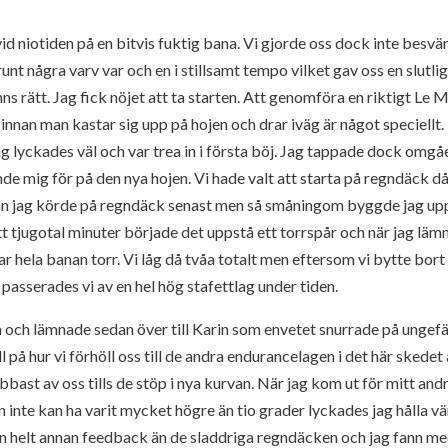
id niotiden på en bitvis fuktig bana. Vi gjorde oss dock inte besvär
nt några varv var och en i stillsamt tempo vilket gav oss en slutlig 
s rätt. Jag fick nöjet att ta starten. Att genomföra en riktigt Le
innan man kastar sig upp på hojen och drar iväg är något speciellt
g lyckades väl och var trea in i första böj. Jag tappade dock omgåe
de mig för på den nya hojen. Vi hade valt att starta på regndäck d
edan jag körde på regndäck senast men så småningom byggde jag up
tt tjugotal minuter började det uppstå ett torrspår och när jag lämn
r hela banan torr. Vi låg då tvåa totalt men eftersom vi bytte bort
sserades vi av en hel hög stafettlag under tiden.
 och lämnade sedan över till Karin som envetet snurrade på ungefär
l på hur vi förhöll oss till de andra endurancelagen i det här skedet
bast av oss tills de stöp i nya kurvan. När jag kom ut för mitt andr
inte kan ha varit mycket högre än tio grader lyckades jag hålla vä
 helt annan feedback än de sladdriga regndäcken och jag fann me