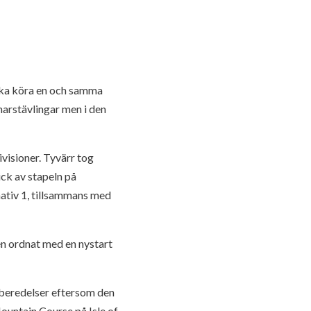
 ska köra en och samma
arstävlingar men i den
ivisioner. Tyvärr tog
ick av stapeln på
nativ 1, tillsammans med
en ordnat med en nystart
rberedelser eftersom den
Mountain Course på Isle of