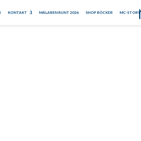
R
KONTAKT
MÄLAREN RUNT 2026
SHOP BÖCKER
MC-STORY
 Gunnarsson