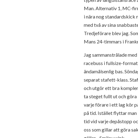
Man. Alternativ 1, MC-f
i nära nog standardskick 
med två av sina snabbaste
Tredjeförare blev jag. So
Mans 24-timmars i Frankri
Jag sammanstrålade med Ka
racebuss i fullsize-format
ändamålsenlig bas. Sönda
separat stafett-klass. Sta
och utgör ett bra komplem
ta steget fullt ut och gö
varje förare i ett lag kö
på tid. Istället flyttar m
tid vid varje depåstopp oc
oss som gillar att göra s
gäller…Smiley wink