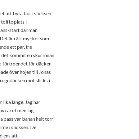
et att byta bort slicksen
tolfte plats i
 Mans-start där man
. Det är rätt mycket som
nde ett par, tre
å det kommit en skur innan
p förtroendet för däcken
ade över hojen till Jonas
 regndäcken mot slicks i
 lika länge. Jag har
 av racet men lag
a pass var banan helt torr
rme i slicksen. De
d ens att