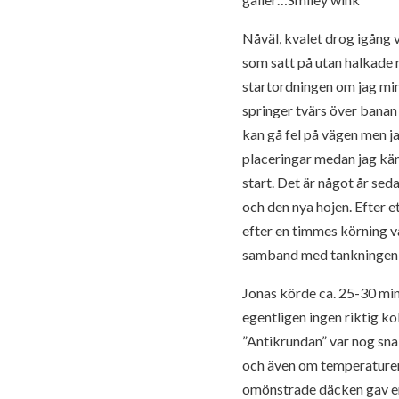
Nåväl, kvalet drog igång v
som satt på utan halkade ru
startordningen om jag minn
springer tvärs över banan 
kan gå fel på vägen men ja
placeringar medan jag kän
start. Det är något år s
och den nya hojen. Efter e
efter en timmes körning va
samband med tankningen pa
Jonas körde ca. 25-30 min
egentligen ingen riktig kol
”Antikrundan” var nog snab
och även om temperaturen 
omönstrade däcken gav en