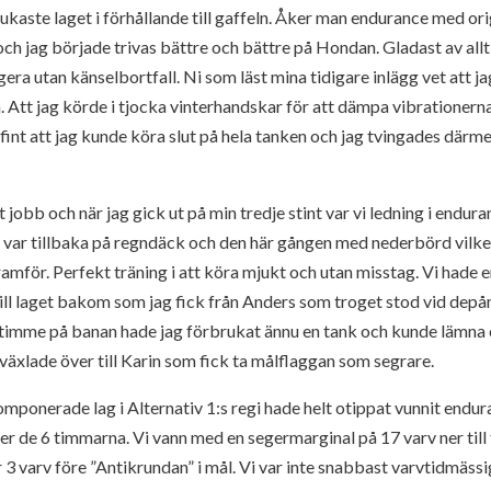
kaste laget i förhållande till gaffeln. Åker man endurance med orig
t och jag började trivas bättre och bättre på Hondan. Gladast av allt
a utan känselbortfall. Ni som läst mina tidigare inlägg vet att ja
. Att jag körde i tjocka vinterhandskar för att dämpa vibrationer
å fint att jag kunde köra slut på hela tanken och jag tvingades därme
t jobb och när jag gick ut på min tredje stint var vi ledning i endu
 var tillbaka på regndäck och den här gången med nederbörd vilke
amför. Perfekt träning i att köra mjukt och utan misstag. Vi hade 
till laget bakom som jag fick från Anders som troget stod vid de
n timme på banan hade jag förbrukat ännu en tank och kunde lämna ö
 växlade över till Karin som fick ta målflaggan som segrare.
ponerade lag i Alternativ 1:s regi hade helt otippat vunnit endura
der de 6 timmarna. Vi vann med en segermarginal på 17 varv ner till
ar 3 varv före ”Antikrundan” i mål. Vi var inte snabbast varvtidmäss