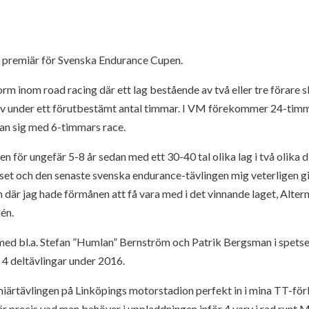
r premiär för Svenska Endurance Cupen.
orm inom road racing där ett lag bestående av två eller tre förare
arv under ett förutbestämt antal timmar. I VM förekommer 24-timm
an sig med 6-timmars race.
en för ungefär 5-8 år sedan med ett 30-40 tal olika lag i två olika d
sset och den senaste svenska endurance-tävlingen mig veterligen g
 där jag hade förmånen att få vara med i det vinnande laget, Alter
én.
r med bl.a. Stefan ”Humlan” Bernström och Patrik Bergsman i spets
 4 deltävlingar under 2016.
miärtävlingen på Linköpings motorstadion perfekt in i mina TT-fö
är precis vad man behöver i uppladdningen inför 4 varv i rad runt 