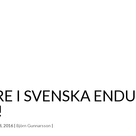
E I SVENSKA END
!
8, 2016
|
Björn Gunnarsson
|