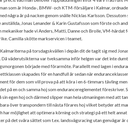
irman som är Honda-, BMW- och KTM-försäljare i Kalmar, ordnad
med några år på nacken genom snälle Nicklas Karlsson. Dessutom s
 anställda, Jonas Lenander & Karin Gustafsson som förste och and
m mekaniker hade vi Anders, Matti, Danne och Brolle, VM-härdat fol
ke. Camilla skötte markservicen i teamet.
lmariterna på torsdagskvällen i depån dit de tagit sig med Jona
. Då väderutsikterna var tveksamma inför helgen var det inte dumt at
gsmorgonen började med förarmöte. Parallellt med lagen i endura
fettklassen skapades för en handfull år sedan när enduranceklassen
ent för dem som vill prova på att köra i en 6-timmars tävling men
ra det på en och samma hoj som endurancereglementet föreskriver. St
r på sin egen hoj och därmed slipper man hela utmaningen med att t
an bara över transpondern till nästa förares hoj vilket betyder att 
h har möjlighet att optimera körning och strategi på ett helt annat
aker på det svåra sättet som t.ex. landsvägsracing utan genvägar ä