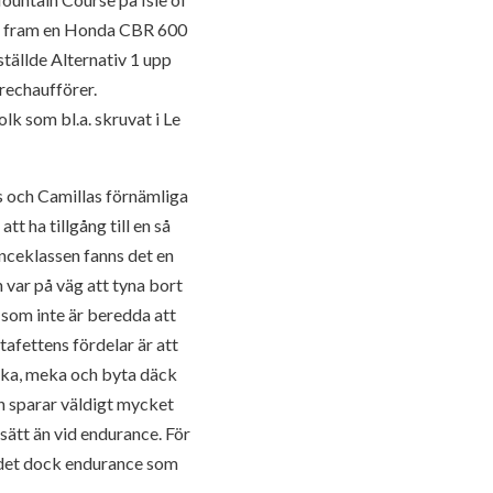
e fram en Honda CBR 600
tällde Alternativ 1 upp
rechaufförer.
k som bl.a. skruvat i Le
s och Camillas förnämliga
t ha tillgång till en så
nceklassen fanns det en
 var på väg att tyna bort
 som inte är beredda att
afettens fördelar är att
anka, meka och byta däck
man sparar väldigt mycket
 sätt än vid endurance. För
r det dock endurance som