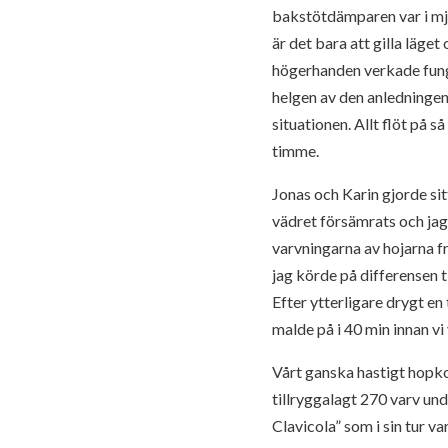
bakstötdämparen var i mju
är det bara att gilla läge
högerhanden verkade funger
helgen av den anledningen
situationen. Allt flöt på s
timme.
Jonas och Karin gjorde sit
vädret försämrats och jag
varvningarna av hojarna fr
jag körde på differensen 
Efter ytterligare drygt e
malde på i 40 min innan vi
Vårt ganska hastigt hopkom
tillryggalagt 270 varv un
Clavicola” som i sin tur v