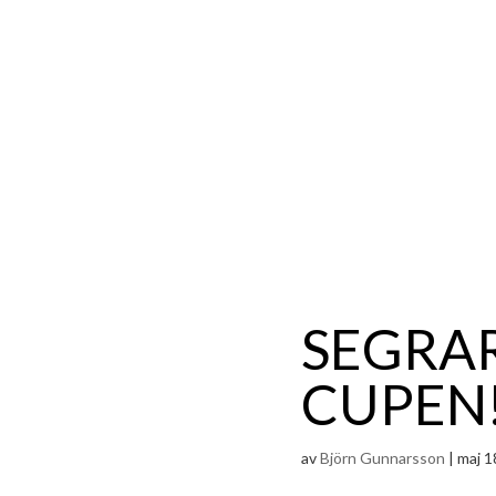
SEGRAR
CUPEN
av
Björn Gunnarsson
|
maj 1