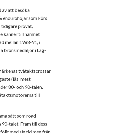
d av att besöka
 & endurohojar som körs
 tidigare prövat,
e känner till namnet
ad mellan 1988-91, i
ka bronsmedaljör i Lag-
 märkenas tvåtaktscrossar
gaste (läs: mest
der 80- och 90-talen,
åtaktsmotorerna till
samma sätt som road
90-talet. Fram till dess
följt med sin tid men från