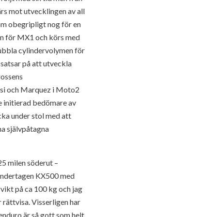
rs mot utvecklingen av all
m obegripligt nog för en
den för MX1 och körs med
ubbla cylindervolymen för
 satsar på att utveckla
crossens
ssi och Marquez i Moto2
ke initierad bedömare av
cka under stol med att
na självpåtagna
 25 milen söderut –
mhändertagen KX500 med
rvikt på ca 100 kg och jag
 rättvisa. Visserligen har
enduro är så gott som helt