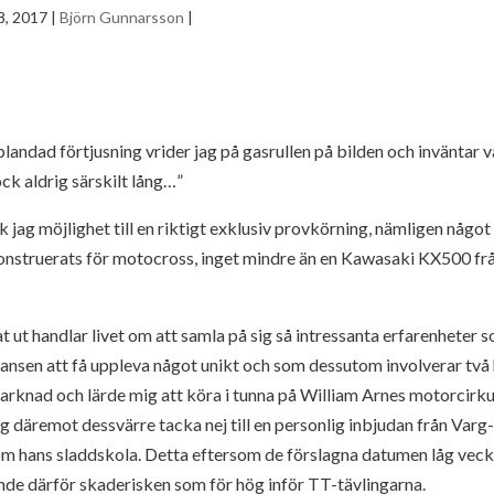
8, 2017
|
Björn Gunnarsson
|
dad förtjusning vrider jag på gasrullen på bilden och inväntar va
ck aldrig särskilt lång…”
k jag möjlighet till en riktigt exklusiv provkörning, nämligen något
onstruerats för motocross, inget mindre än en Kawasaki KX500 frå
at ut handlar livet om att samla på sig så intressanta erfarenheter 
hansen att få uppleva något unikt och som dessutom involverar två hj
marknad och lärde mig att köra i tunna på William Arnes motorcirku
jag däremot dessvärre tacka nej till en personlig inbjudan från Va
 hans sladdskola. Detta eftersom de förslagna datumen låg veckan
de därför skaderisken som för hög inför TT-tävlingarna.