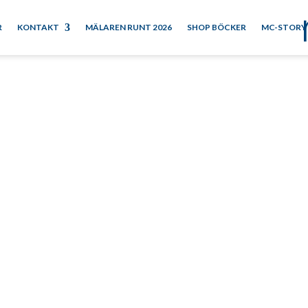
R
KONTAKT
MÄLAREN RUNT 2026
SHOP BÖCKER
MC-STORY
 Gunnarsson