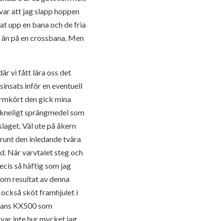
var att jag slapp hoppen
t upp en bana och de fria
tt än på en crossbana. Men
r vi fått lära oss det
insats inför en eventuell
armkört den gick mina
eräkneligt sprängmedel som
slaget. Väl ute på åkern
 runt den inledande tvära
d. När varvtalet steg och
cis så häftig som jag
 som resultat av denna
 också sköt framhjulet i
efans KX500 som
 var inte hur mycket jag