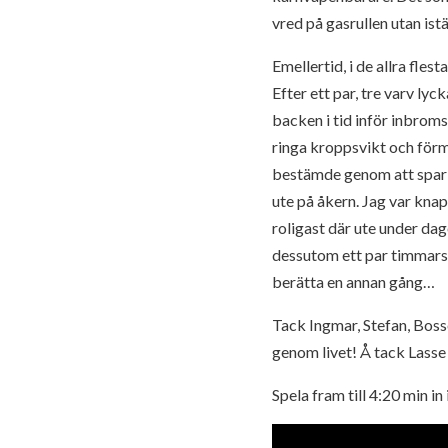
vred på gasrullen utan ist
Emellertid, i de allra fle
Efter ett par, tre varv ly
backen i tid inför inbroms
ringa kroppsvikt och förmo
bestämde genom att sparka
ute på åkern. Jag var kna
roligast där ute under da
dessutom ett par timmars 
berätta en annan gång…
Tack Ingmar, Stefan, Bosse
genom livet! Å tack Lasse
Spela fram till 4:20 min 