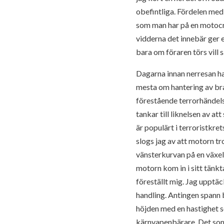
obefintliga. Fördelen med
som man har på en motocr
vidderna det innebär ger e
bara om föraren törs vill
Dagarna innan nerresan had
mesta om hantering av bran
förestående terrorhändels
tankar till liknelsen av a
är populärt i terroristkret
slogs jag av att motorn tr
vänsterkurvan på en växel
motorn kom in i sitt tänk
föreställt mig. Jag upptäc
handling. Antingen spann b
höjden med en hastighet 
kärnvapenbärare. Det som a