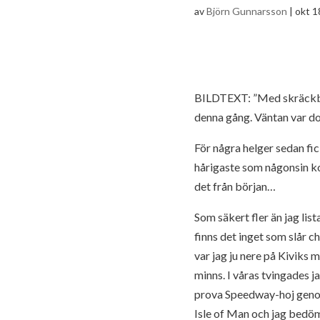
av
Björn Gunnarsson
|
okt 1
BILDTEXT: ”Med skräckblan
denna gång. Väntan var do
För några helger sedan fic
hårigaste som någonsin k
det från början…
Som säkert fler än jag list
finns det inget som slår c
var jag ju nere på Kiviks 
minns. I våras tvingades 
prova Speedway-hoj genom
Isle of Man och jag bedöm