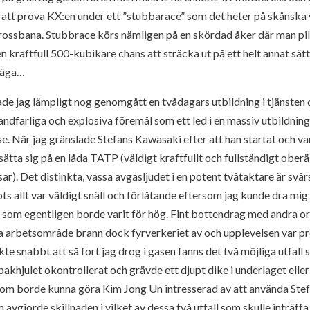
 att prova KX:en under ett ”stubbarace” som det heter på skånska 
ossbana. Stubbrace körs nämligen på en skördad åker där man pila
n kraftfull 500-kubikare chans att sträcka ut på ett helt annat sä
 säga…
e jag lämpligt nog genomgått en tvådagars utbildning i tjänsten dä
dfarliga och explosiva föremål som ett led i en massiv utbildnings
e. När jag gränslade Stefans Kawasaki efter att han startat och v
tt sätta sig på en låda TATP (väldigt kraftfullt och fullständigt ob
sar). Det distinkta, vassa avgasljudet i en potent tvåtaktare är svår
ots allt var väldigt snäll och förlåtande eftersom jag kunde dra mig
 som egentligen borde varit för hög. Fint bottendrag med andra or
ta arbetsområde brann dock fyrverkeriet av och upplevelsen var pre
kte snabbt att så fort jag drog i gasen fanns det två möjliga utfall
akhjulet okontrollerat och grävde ett djupt dike i underlaget eller
som borde kunna göra Kim Jong Un intresserad av att använda St
vgjorde skillnaden i vilket av dessa två utfall som skulle inträffa