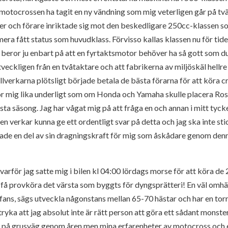
 motocrossen ha tagit en ny vändning som mig veterligen går på tvä
r och förare inriktade sig mot den beskedligare 250cc-klassen so
ra fått status som huvudklass. Förvisso kallas klassen nu för ti
beror ju enbart på att en fyrtaktsmotor behöver ha så gott som d
eckligen från en tvåtaktare och att fabrikerna av miljöskäl hellre
llverkarna plötsligt började betala de bästa förarna för att köra 
ör mig lika underligt som om Honda och Yamaha skulle placera Ro
ästa säsong. Jag har vågat mig på att fråga en och annan i mitt tyc
 verkar kunna ge ett ordentligt svar på detta och jag ska inte sti
de en del av sin dragningskraft för mig som åskådare genom den
 varför jag satte mig i bilen kl 04:00 lördags morse för att köra de
et få provköra det värsta som byggts för dyngsprätteri! En väl o
tefans, sägs utveckla någonstans mellan 65-70 hästar och har en tor
ryka att jag absolut inte är rätt person att göra ett sådant monster
ad på grusväg genom åren men mina erfarenheter av motocross och 