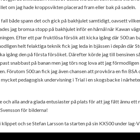
ället om jag hade kroppsvikten placerad fram eller bak på sadeln.
sta fall både spann det och gick på bakhjulet samtidigt, oavsett vilk
ckades jag bromsa stopp på bakhjulet inför en hårnål när Kawan vägr
ningen. Efter ett par fruktlösa försök att kicka igång där 500:an ba
dligen helt felaktiga teknik fick jag leda in bjässen i depån där 
 igång den på första försöket. Därefter körde jag till bensinen s
ppast snabbast på banan men jag törs nog lova att jag förmodlige
gen. Förutom 500:an fick jag även chansen att provköra en fin BSA 
mycket pedagogisk undervisning i Trial i en skogsbacke i närhete
 och alla andra glada entusiaster på plats för att jag fått ännu ett
 Svensson för bilderna!
in i klippet och se Stefan Larsson ta starten på sin KX500 under la