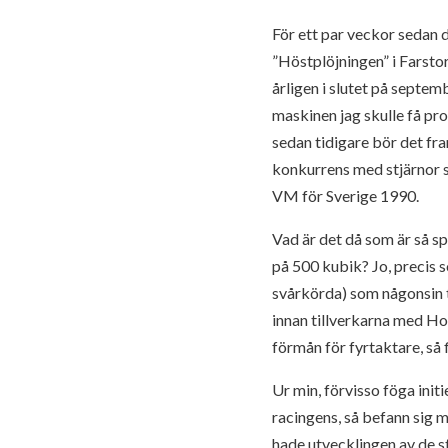
För ett par veckor sedan 
”Höstplöjningen” i Farst
årligen i slutet på septem
maskinen jag skulle få pro
sedan tidigare bör det fr
konkurrens med stjärnor s
VM för Sverige 1990.
Vad är det då som är så s
på 500 kubik? Jo, precis 
svårkörda) som någonsin t
innan tillverkarna med Ho
förmån för fyrtaktare, så
Ur min, förvisso föga init
racingens, så befann sig m
hade utvecklingen av de s