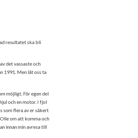
d resultatet ska bli
 av det vassaste och
n 1991. Men låt oss ta
som möjligt. För egen del
ul och en motor. I fjol
s som flera av er säkert
rg-Olle om att komma och
 innan min avresa till