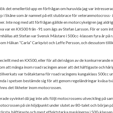
dök det emellertid upp en förfrågan om huruvida jag var intressera
orp i Skåne som är namnet på ett stubbrace för veteranmotocross-
ber. Inte nog med att förfrågan gällde en motorcykelgren jag aldrig
va var en KX500 från -91 som ägs av Stefan Larsson. För er som int
amhållas att Stefan var Svensk Mästare i 500cc-klassen fyra år på r
om Håkan ”Carla” Carlqvist och Leffe Persson, och dessutom tilli
peciellt med en KX500, eller för all del någon av de konkurrerande
som att många inom road racingen anser att det häftigaste och håri
illverkats var tvåtaktarna för road racingens kungaklass 500cc un
nda i spetsen bestämde sig för att genom regeländringar kväsa tv
 finns det likheter inom motocrossen.
ierade syvinkel då jag inte alls följt motocrossens utveckling på 
otocrossen på sin höjdpunkt under slutet av 80-talet och början på 
törsta, häftigaste och mest effektstarka maskinerna i 500-klassen 