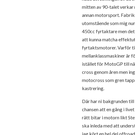
mitten av 90-talet verkar
annan motorsport. Fabrike
utomstående som mig nume
450cc fyrtaktare men det 
att kunna matcha effektutv
fyrtaktsmotorer. Varför ti
mellanklassmaskiner är f
istället för MotoGP till n
cross genom åren men ingen
motocross som gren tappa
kastrering.
Där har ni bakgrunden till
chansen att en gång i liv
rätt bitar i motorn likt S
ska inleda med att underst
jag kört en hel del offro