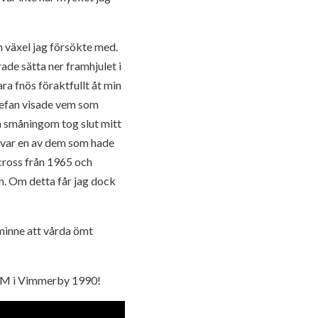
en växel jag försökte med.
ade sätta ner framhjulet i
ra fnös föraktfullt åt min
Stefan visade vem som
å småningom tog slut mitt
n var en av dem som hade
cross från 1965 och
n. Om detta får jag dock
 minne att vårda ömt
g-VM i Vimmerby 1990!