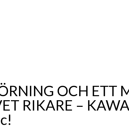
ÖRNING OCH ETT 
VET RIKARE – KAW
c!