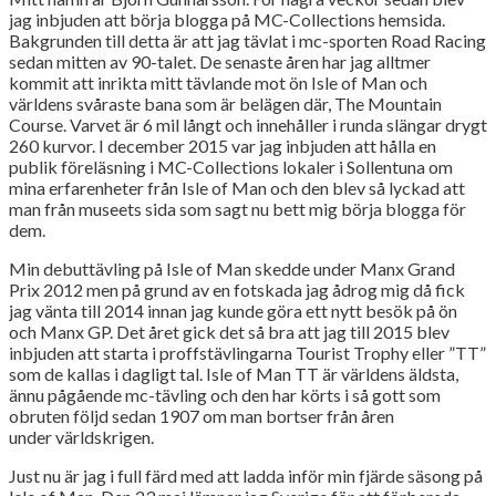
jag inbjuden att börja blogga på MC-Collections hemsida.
Bakgrunden till detta är att jag tävlat i mc-sporten Road Racing
sedan mitten av 90-talet. De senaste åren har jag alltmer
kommit att inrikta mitt tävlande mot ön Isle of Man och
världens svåraste bana som är belägen där, The Mountain
Course. Varvet är 6 mil långt och innehåller i runda slängar drygt
260 kurvor. I december 2015 var jag inbjuden att hålla en
publik föreläsning i MC-Collections lokaler i Sollentuna om
mina erfarenheter från Isle of Man och den blev så lyckad att
man från museets sida som sagt nu bett mig börja blogga för
dem.
Min debuttävling på Isle of Man skedde under Manx Grand
Prix 2012 men på grund av en fotskada jag ådrog mig då fick
jag vänta till 2014 innan jag kunde göra ett nytt besök på ön
och Manx GP. Det året gick det så bra att jag till 2015 blev
inbjuden att starta i proffstävlingarna Tourist Trophy eller ”TT”
som de kallas i dagligt tal. Isle of Man TT är världens äldsta,
ännu pågående mc-tävling och den har körts i så gott som
obruten följd sedan 1907 om man bortser från åren
under världskrigen.
Just nu är jag i full färd med att ladda inför min fjärde säsong på