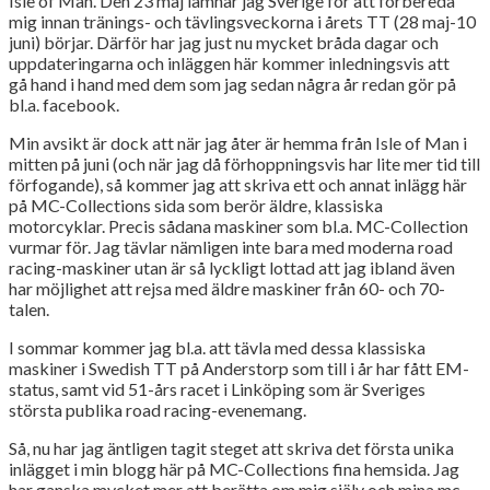
Isle of Man. Den 23 maj lämnar jag Sverige för att förbereda
mig innan tränings- och tävlingsveckorna i årets TT (28 maj-10
juni) börjar. Därför har jag just nu mycket bråda dagar och
uppdateringarna och inläggen här kommer inledningsvis att
gå hand i hand med dem som jag sedan några år redan gör på
bl.a. facebook.
Min avsikt är dock att när jag åter är hemma från Isle of Man i
mitten på juni (och när jag då förhoppningsvis har lite mer tid till
förfogande), så kommer jag att skriva ett och annat inlägg här
på MC-Collections sida som berör äldre, klassiska
motorcyklar. Precis sådana maskiner som bl.a. MC-Collection
vurmar för. Jag tävlar nämligen inte bara med moderna road
racing-maskiner utan är så lyckligt lottad att jag ibland även
har möjlighet att rejsa med äldre maskiner från 60- och 70-
talen.
I sommar kommer jag bl.a. att tävla med dessa klassiska
maskiner i Swedish TT på Anderstorp som till i år har fått EM-
status, samt vid 51-års racet i Linköping som är Sveriges
största publika road racing-evenemang.
Så, nu har jag äntligen tagit steget att skriva det första unika
inlägget i min blogg här på MC-Collections fina hemsida. Jag
har ganska mycket mer att berätta om mig själv och mina mc-