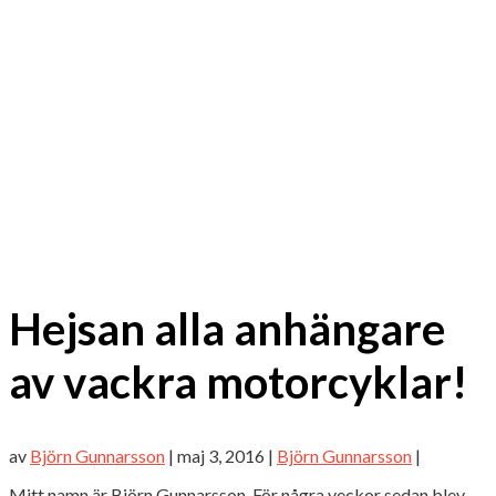
Hejsan alla anhängare
av vackra motorcyklar!
av
Björn Gunnarsson
|
maj 3, 2016
|
Björn Gunnarsson
|
Mitt namn är Björn Gunnarsson. För några veckor sedan blev