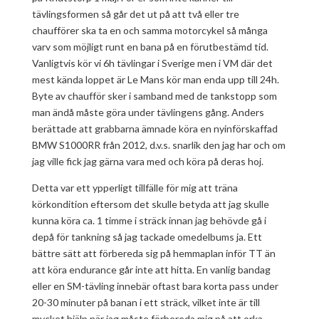
tävlingsformen så går det ut på att två eller tre
chaufförer ska ta en och samma motorcykel så många
varv som möjligt runt en bana på en förutbestämd tid.
Vanligtvis kör vi 6h tävlingar i Sverige men i VM där det
mest kända loppet är Le Mans kör man enda upp till 24h.
Byte av chaufför sker i samband med de tankstopp som
man ändå måste göra under tävlingens gång. Anders
berättade att grabbarna ämnade köra en nyinförskaffad
BMW S1000RR från 2012, d.v.s. snarlik den jag har och om
jag ville fick jag gärna vara med och köra på deras hoj.
Detta var ett ypperligt tillfälle för mig att träna
körkondition eftersom det skulle betyda att jag skulle
kunna köra ca. 1 timme i sträck innan jag behövde gå i
depå för tankning så jag tackade omedelbums ja. Ett
bättre sätt att förbereda sig på hemmaplan inför TT än
att köra endurance går inte att hitta. En vanlig bandag
eller en SM-tävling innebär oftast bara korta pass under
20-30 minuter på banan i ett sträck, vilket inte är till
mycket hjälp när jag måste förbereda mig på att orka