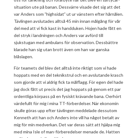
situation ute på banan. Dessvärre visade det sig att det
var Anders som ”highsidat” ut ur vänstern efter hårnålen.
Tävlingen avslutades alltså 45 min innan målgång för vår
del med att vi fick kast in handduken. Hojen hade fått en
del stryk i landningen och Anders var avförd till
sjukstugan med ambulans för observation. Dessbättre
klarade han sig utan brott även om han var ganska
blåslagen.
För teamets del blev det alltså inte riktigt som vi hade
hoppats med en del teknikstrul och en avslutande krasch
som gjorde att vi aldrig fick ta målflagg. För egen del hade
jag dock fått ut precis det jag hoppats på genom ett par
ordentliga körpass på en fysiskt krävande bana. Oerhört
värdefullt för mig i mina TT-förberdelser. När ekonomin
skulle göras upp efter tävlingen meddelade dessutom
Kenneth att han och Anders inte vill ha något betalt av
mig för min medverkan. Det var deras sätt att hjälpa mig
med mina Isle of man-förberedelser menade de. Hatten