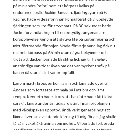
på min andra ”stint” som ett körpass kallas på
endurancespråk. Joakim Jansson, fjädringsguru på FJ
Racing, hade vi dessförinnan konsulterat då vi upplevde
fjädringen som lite för styvt satt. På 30 sekunder hade
Jocke förvandlat hojen till en betydligt angenämare
körupplevelse genom att skruva lite på justeringarna och
mitt förtroende för hojen ökade för varje varv. Jag fick nu
ett helt körpass på 66 min utan några bekymmer och
trots att däcken började bli slitna fick jag till hyggligt
anständiga varvtider även om det var mycket trafik på
banan då startfältet var proppfullt.
Lagom matt i kroppen kom jag in och lämnade över till
Anders som fortsatte att mala på i ett bra och jämt
tempo. Kenneth hade, trots att han inte hade fått köra
särskilt länge under sin tidigare stint innan problemen
med växelspaken uppstod, ändå varit generös nog att
lämna över sin avslutande körning till mig för att jag skulle
få så mycket åkträning som möjligt. Vi började förbereda
oss för tankning och förarbyte när det blev en saftycar-