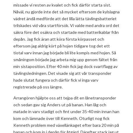
missade vi resten av kvalet och fick därför starta sist.
Nåväl, nu gjorde inte det så mycket eftersom de kylslagna
vädret ändå medförde att det lilla lätta tävlingsbatteriet
trilskades vid våra startförsök. Vi valde med andra ord det
säkra före det osäkra och startade med batterikablar från
depån. Jag fick äran att köra första körpasset och
eftersom jag aldrig kört på hojen tidigare tog det ett
tiotal varv innan jag började bli lite kompis med hojen. Så
småningom började jag arbeta mig upp genom fältet från
min sistaposition. Efter 40 min fick jag dock svartflagg av
tävlingsledningen. Det visade sig att vår transponder
hade slutat fungera och därför fick vi inga varv
registrerade på oss längre.
Arrangören hjälpte oss att tejpa dit en lånetransponder
och sedan gav sig Anders ut på banan. Han låg och
matade in varv stadigt och fint under 35-40 min innan han
kom och lämnade över till Kenneth. Oturligt nog fick
Kenneth problem med växellänkaget efter bara 20 min på
banan och kom in i depån för åtgärd. Därefter stack jag ut