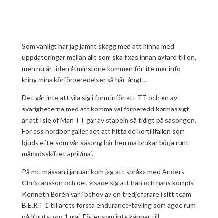
Som vanligt har jag jämnt skägg med att hinna med
uppdateringar mellan allt som ska fixas innan avfärd till ön,
men nu är tiden åtminstone kommen för lite mer info
kring mina körförberedelser så här långt…
Det går inte att vila sig i form inför ett TT och en av
svårigheterna med att komma väl förberedd körmässigt
är att Isle of Man TT går av stapeln så tidigt på säsongen.
För oss nordbor gäller det att hitta de körtillfällen som
bjuds eftersom vår säsong här hemma brukar börja runt
månadsskiftet april/maj.
På mc-mässan i januari kom jag att språka med Anders
Christansson och det visade sig att han och hans kompis
Kenneth Borén var i behov av en tredjeförare i sitt team
B.E.R.T 1 till årets första endurance-tävling som ägde rum
på Knutstorp 1 maj. För er som inte känner till