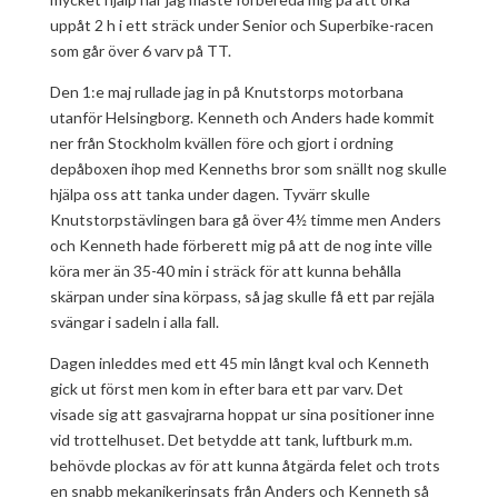
uppåt 2 h i ett sträck under Senior och Superbike-racen
som går över 6 varv på TT.
Den 1:e maj rullade jag in på Knutstorps motorbana
utanför Helsingborg. Kenneth och Anders hade kommit
ner från Stockholm kvällen före och gjort i ordning
depåboxen ihop med Kenneths bror som snällt nog skulle
hjälpa oss att tanka under dagen. Tyvärr skulle
Knutstorpstävlingen bara gå över 4½ timme men Anders
och Kenneth hade förberett mig på att de nog inte ville
köra mer än 35-40 min i sträck för att kunna behålla
skärpan under sina körpass, så jag skulle få ett par rejäla
svängar i sadeln i alla fall.
Dagen inleddes med ett 45 min långt kval och Kenneth
gick ut först men kom in efter bara ett par varv. Det
visade sig att gasvajrarna hoppat ur sina positioner inne
vid trottelhuset. Det betydde att tank, luftburk m.m.
behövde plockas av för att kunna åtgärda felet och trots
en snabb mekanikerinsats från Anders och Kenneth så