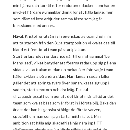
min hjärna och körstil efter endurancedäcken som har en
mycket hårdare gummiblandning för att hålla länge, men
som därmed inte erbjuder samma fäste som jag är
bortskämd med annars.
Nåväl, Kristoffer utsåg i sin egenskap av teamchef mig
att ta starten från den 31:a startposition vi kvalat oss till
bland ett femtiotal team på startplattan.
Startförfarandet i endurance går till enligt gammal ”Le
Mans-sed”, vilket betyder att förarna radar upp sig på ena
sidan av startrakan medan en mekaniker från varje team
håller cyklarna på andra sidan. När flaggan sedan faller
gäller det att springa tvärs över banan, kasta sig upp i
sadeln, starta motorn och dra iväg. Ett kul
tillvägagångssätt som gör att det långt ifrån alltid är det
team som kvalat bäst som är först in i första böj. Baksidan
är att det kan bli ganska stökigt de första varven,
speciellt om man som jag startar mitt i fältet. Min
ambition att hålla mig skadefri så här nära inpå TT-
tävlingarna, gjorde att jag körde väldigt defensivt de