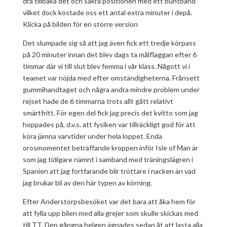
dra tillbaka det och säkra positionen med ett buntband
vilket dock kostade oss ett antal extra minuter i depå.
Klicka på bilden för en större version
Det slumpade sig så att jag även fick ett tredje körpass
på 20 minuter innan det blev dags ta målflaggan efter 6
timmar där vi till slut blev femma i vår klass. Någott vi i
teamet var nöjda med efter omständigheterna. Frånsett
gummihandtaget och några andra mindre problem under
rejset hade de 6 timmarna trots allt gått relativt
smärtfritt. För egen del fick jag precis det kvitto som jag
hoppades på, d.v.s. att fysiken var tillräckligt god för att
köra jämna varvtider under hela loppet. Enda
orosmomentet beträffande kroppen inför Isle of Man är
som jag tidigare nämnt i samband med träningslägren i
Spanien att jag fortfarande blir tröttare i nacken än vad
jag brukar bli av den här typen av körning.
Efter Anderstorpsbesöket var det bara att åka hem för
att fylla upp bilen med alla grejer som skulle skickas med
till TT. Den gångna helgen ägnades sedan åt att lasta alla