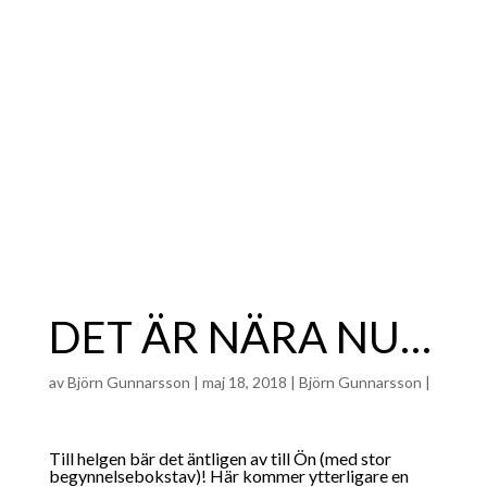
DET ÄR NÄRA NU…
av
Björn Gunnarsson
|
maj 18, 2018
|
Björn Gunnarsson
|
Till helgen bär det äntligen av till Ön (med stor
begynnelsebokstav)! Här kommer ytterligare en