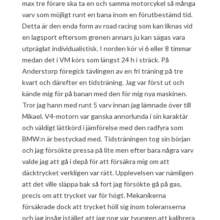
max tre förare ska ta en och samma motorcykel så många
varv som möjligt runt en bana inom en förutbestämd tid.
Detta är den enda form av road racing som kan liknas vid
en lagsport eftersom grenen annars ju kan sägas vara
utpräglat individualistisk. I norden kör vi 6 eller 8 timmar
medan det i VM körs som längst 24 h i sträck. På
Anderstorp föregick tävlingen av en fri träning på tre
kvart och därefter en tidsträning. Jag var först ut och
kände mig för på banan med den för mig nya maskinen.
Tror jag hann med runt 5 varv innan jag lämnade över till
Mikael. V4-motorn var ganska annorlunda i sin karaktär
och väldigt lättkörd i jämförelse med den radfyra som
BMW:n är bestyckad med. Tidsträningen tog sin början
och jag försökte pressa på lite men efter bara några varv
valde jag att gå i depå för att försäkra mig om att
däcktrycket verkligen var rätt. Upplevelsen var nämligen
att det ville släppa bak så fort jag försökte gå på gas,
precis om att trycket var för högt. Mekanikerna
försäkrade dock att trycket höll sig inom toleranserna
och jag insåg istället att jag nog var tvungen att kalibrera