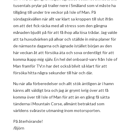
tusentals prylar på trailer nere i Småland som vi måste ha
tillgång till under tre veckor på Isle of Man. På
söndagskvällen när allt var klart sa kroppen till slut ifrån
om att det fick räcka med all stress som den gångna
månaden bjudit på för att få ihop alla lösa trådar. Jag valde
att ta huvudvärken på allvar och ställde in mina planer för
de närmaste dagarna och ägnade istället början av den
här veckan åt att försöka äta och sova ordentligt för att
komma ikapp mig själv. En hel del onboard-varv från Isle of
Man framför TV:n har det också blivit så klart för att
försöka hitta några sekunder till här och där.
Nu när alla förberedelser och allt stök äntligen är i hamn
känns allt väldigt bra och jag är grymt ivrig över att få
komma över till Isle of Man för att än en gång få sätta
tänderna i Mountain Corse, allmänt betraktad som
världens svåraste utmaning inom motorsporten.
På återhörande!
/Björn