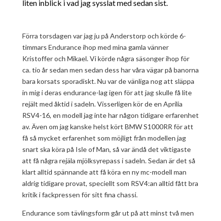
liten inblick i vad jag sysslat med sedan sist.
Förra torsdagen var jag ju på Anderstorp och körde 6-
timmars Endurance ihop med mina gamla vänner
Kristoffer och Mikael. Vi körde några säsonger ihop för
ca. tio år sedan men sedan dess har våra vägar på banorna
bara korsats sporadiskt. Nu var de vänliga nog att släppa
in mig i deras endurance-lag igen för att jag skulle få lite
rejält med åktid i sadeln. Visserligen kör de en Aprilia
RSV4-16, en modell jag inte har någon tidigare erfarenhet
av. Även om jag kanske helst kört BMW S1000RR för att
få så mycket erfarenhet som möjligt från modellen jag
snart ska köra på Isle of Man, så var ändå det viktigaste
att få några rejäla mjölksyrepass i sadeln. Sedan är det så
klart alltid spännande att få köra en ny mc-modell man
aldrig tidigare provat, speciellt som RSV4:an alltid fått bra
kritik i fackpressen för sitt fina chassi.
Endurance som tävlingsform går ut på att minst två men