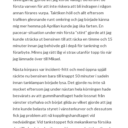
första varven för att inte riskera att bli indragen i någon
annan förares vurpa. Taktiken höll och allt eftersom
trafiken glesnande runt omkring och jag började känna
mig mer hemma på Aprilian kunde jag öka farten. En
pacecar-situation under min första ”stint” gjorde att jag
kunde sträcka ut bensinen till att räcka en timme och 15
minuter innan jag behövde gå i depå för tankning och
förarbyte. Minns jag rätt låg vi strax utanför topp tio när
jag lämnade över till Mikael.
Nästa körpass var incident-fritt och med öppna spjäll
räckte nu bensinen bara till knappt 50 minuter i sadeln
innan tanklampan började lysa. Det gjorde nu inte så
mycket eftersom jag under nästan hela körningen hade
besvärats av att gummihandtaget hade lossnat från
vänster styrhalva och börjat glida av vilket gjorde att jag
inte kunde belasta styret i vänsterkurvor och dessutom
fick jag problem att nå kopplingshandtaget vid
nedväxlingar. Vid tankstoppet fick mekanikerna försöka