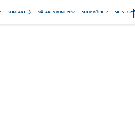
R
KONTAKT
MÄLAREN RUNT 2026
SHOP BÖCKER
MC-STORY
 Gunnarsson