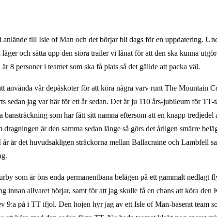
 anlände till Isle of Man och det börjar bli dags för en uppdatering. Un
a läger och sätta upp den stora trailer vi lånat för att den ska kunna utg
 är 8 personer i teamet som ska få plats så det gällde att packa väl.
tt använda vår depåskoter för att köra några varv runt The Mountain Co
 sedan jag var här för ett år sedan. Det är ju 110 års-jubileum för TT-t
bansträckning som har fått sitt namna eftersom att en knapp tredjedel 
m dragningen är den samma sedan länge så görs det årligen smärre belä
en. I år är det huvudsakligen sträckorna mellan Ballacraine och Lambfel
ng.
Jurby som är öns enda permanentbana belägen på ett gammalt nedlagt flyg
 innan allvaret börjar, samt för att jag skulle få en chans att köra de
v 9:a på i TT ifjol. Den hojen hyr jag av ett Isle of Man-baserat team