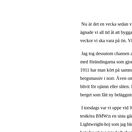
Nu är det en vecka sedan vi
ägnade vi all tid åt att bygg
veckor vi ska vara på ön. Vi
Jag tog dessutom chansen a
med förändingarna som gjorts
1911 har man kört på samma 
bergsmassiv i norr. Även o
blivit för ojämn eller slit
berget som fått ny beläggni
I torsdags var vi uppe vid 
testköra BMW:n en sista gång
Lightweight-hoj som jag ble