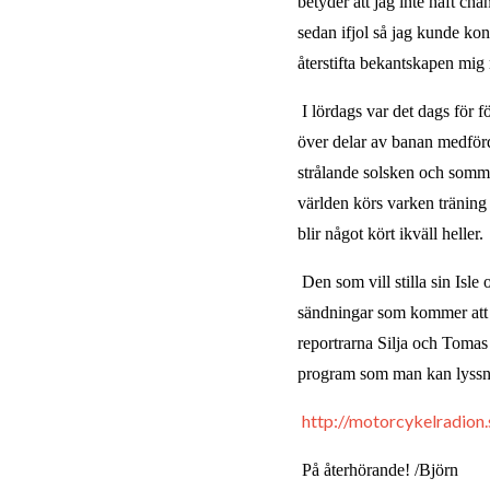
betyder att jag inte haft ch
sedan ifjol så jag kunde kon
återstifta bekantskapen mig 
I lördags var det dags för
över delar av banan medförde
strålande solsken och somma
världen körs varken träning e
blir något kört ikväll heller.
Den som vill stilla sin Isl
sändningar som kommer att s
reportrarna Silja och Tomas
program som man kan lyssna 
http://motorcykelradion.
På återhörande!
/Björn