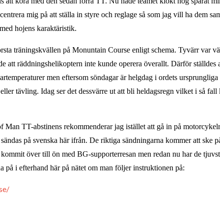
ans att köra med den sedan förra TT. Nu hade teamet klokt nog sparat min
centrera mig på att ställa in styre och reglage så som jag vill ha dem sam
med hojens karaktäristik.
 första träningskvällen på Monuntain Course enligt schema. Tyvärr var v
 att räddningshelikoptern inte kunde operera överallt. Därför ställdes al
rtemperaturer men eftersom söndagar är helgdag i ordets ursprungliga 
ller tävling. Idag ser det dessvärre ut att bli heldagsregn vilket i så fal
e of Man TT-abstinens rekommenderar jag istället att gå in på motorcykel
ändas på svenska här ifrån. De riktiga sändningarna kommer att ske på 
 kommit över till ön med BG-supporterresan men redan nu har de tjuvst
på i efterhand här på nätet om man följer instruktionen på:
se/