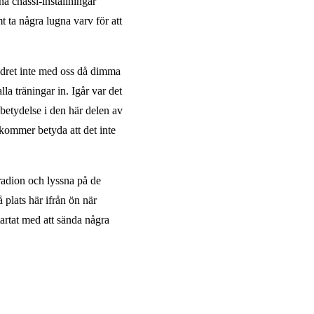
a chassi-inställningar
t ta några lugna varv för att
ädret inte med oss då dimma
la träningar in. Igår var det
betydelse i den här delen av
l kommer betyda att det inte
radion och lyssna på de
plats här ifrån ön när
artat med att sända några