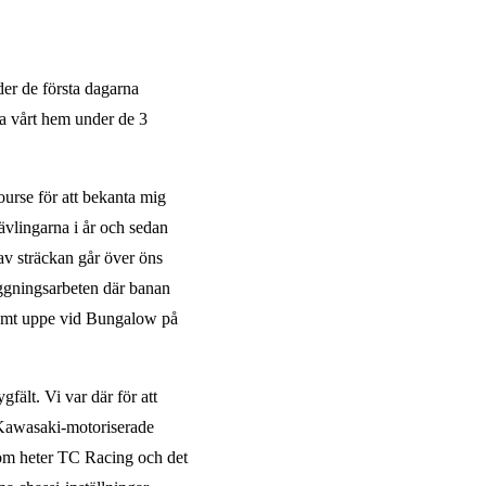
der de första dagarna
öra vårt hem under de 3
urse för att bekanta mig
ävlingarna i år och sedan
av sträckan går över öns
ggningsarbeten där banan
l samt uppe vid Bungalow på
fält. Vi var där för att
n Kawasaki-motoriserade
 som heter TC Racing och det